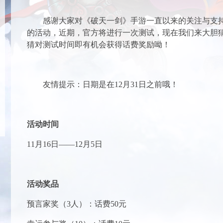
感谢大家对《破天一剑》手游一直以来的关注与支持
的活动，近期，官方将进行一次测试，现在我们来大胆
猜对测试时间即有机会获得话费奖励呦！
友情提示：日期是在12月31日之前哦！
活动时间
11月16日——12月5日
活动奖品
预言家奖（3人）：话费50元