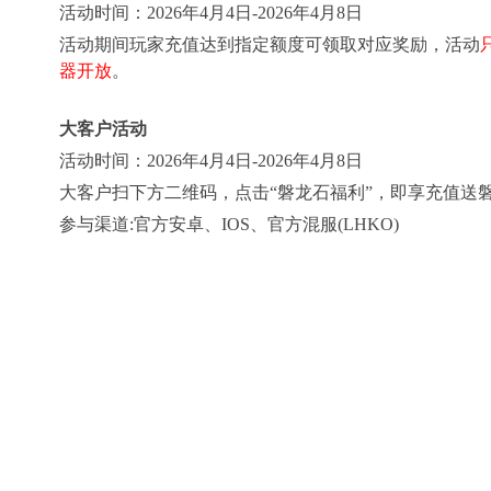
活动时间：
202
6
年
4
月
4
日-202
6
年
4
月
8
日
活动期间玩家充值达到指定额度可领取对应奖励，活动
器开放
。
大客户活动
活动时间
：
2026年4月4日-2026年4月8日
大客户扫下方二维码，点击“磐龙石福利”，即享充值送
参与渠道:官方安卓、IOS、官方混服(LHKO)