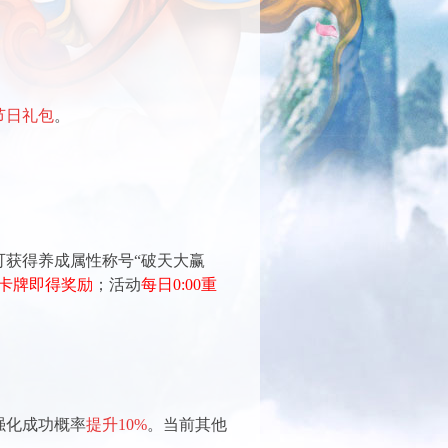
节日礼包
。
可获得养成属性称号“破天大赢
卡牌即得奖励
；活动
每日0:00重
强化成功概率
提升10%
。当前其他