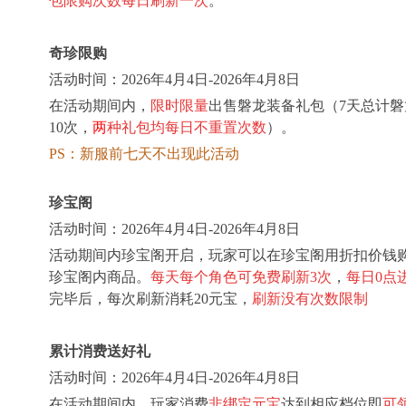
包限购次数每日刷新一次
。
奇珍限购
活动时间：
202
6
年
4
月
4
日-202
6
年
4
月
8
日
在活动期间内，
限时限量
出售磐龙装备礼包（7天总计磐
10次，
两
种礼包均每日不重置次数
）。
PS：新服前七天不出现此活动
珍宝阁
活动时间：
202
6
年
4
月
4
日-202
6
年
4
月
8
日
活动期间内珍宝阁开启，玩家可以在珍宝阁用折扣价钱
珍宝阁内商品。
每天每个角色可免费刷新3次
，
每日0点
完毕后，每次刷新消耗20元宝，
刷新没有次数限制
累计消费送好礼
活动时间：
202
6
年
4
月
4
日-202
6
年
4
月
8
日
在活动期间内，玩家消费
非绑定元宝
达到相应档位即
可