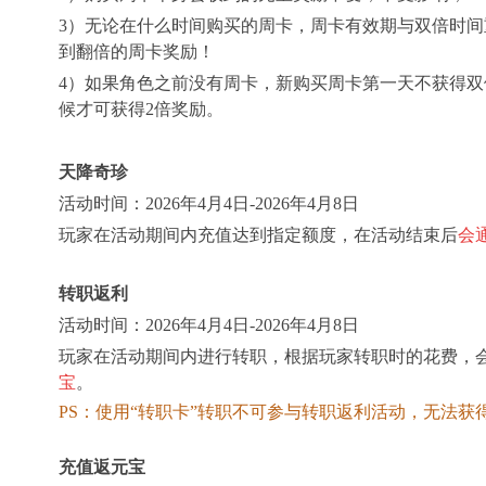
3）无论在什么时间购买的周卡，周卡有效期与双倍时
到翻倍的周卡奖励！
4）如果角色之前没有周卡，新购买周卡第一天不获得
候才可获得2倍奖励。
天降奇珍
活动时间：
202
6
年
4
月
4
日-202
6
年
4
月
8
日
玩家在活动期间内充值达到指定额度，在活动结束后
会
转职返利
活动时间：
202
6
年
4
月
4
日-202
6
年
4
月
8
日
玩家在活动期间内进行转职，根据玩家转职时的花费，
宝
。
PS：使用“转职卡”转职不可参与转职返利活动，无法获
充值返元宝