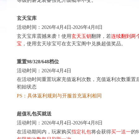
等级的磐龙装备强化升级概率不变。
玄天宝库
活动时间：
202
6
年
4
月
4
日-202
6
年
4
月
8
日
玄天宝库震撼来袭！使用
玄天玉钥
翻牌，若
连续翻到两
宝
，使用玄天珍宝可在玄天宝阁中兑换超值奖品。
重置
9
8
/
3
2
8
/
6
4
8
档位
活动时间：
202
6
年
4
月
4
日
在活动时间重置玩家充值返利次数，充值返利次数重置
初始状态
PS：具体返利规则与开服首
充
返利相同
超值礼包买就送
活动时间：
202
6
年
4
月
4
日-202
6
年
4
月
8
日
在活动期间内，玩家购买
指定礼包
将会获得
买一送一
的