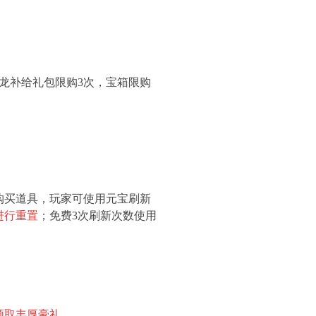
龙补给礼包限购3次，宝箱限购
购买道具，玩家可使用元宝刷新
进行重置
；免费3次刷新次数使用
领取丰厚豪礼
。