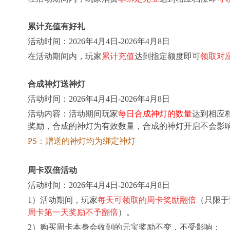
累计充值有好礼
活动时间：
202
6
年
4
月
4
日-202
6
年
4
月
8
日
在活动期间内，玩家
累计充值
达到指定额度即可
领取对
合成神灯送神灯
活动时间：
202
6
年
4
月
4
日-202
6
年
4
月
8
日
活动内容：活动期间玩家
每日合成神灯的数量
达到相应
奖励，合成的神灯为有效数量，合成的神灯开启不会影
PS：赠送的神灯均为绑定神灯
周卡双倍活动
活动时间：
202
6
年
4
月
4
日-202
6
年
4
月
8
日
1）活动期间，玩家
每天可领取的周卡奖励翻倍
（只限于
周卡第一天奖励不予翻倍
）。
2）购买周卡本身会收到的元宝奖励不变，不受影响；