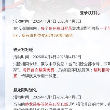
登录领好礼
活动时间：
202
6
年
4
月
4
日-202
6
年
4
月
8
日
在活动期间内，
每个角色每日登录
游戏后即可领取
一个
PS：所有道具类奖励均为绑定物品
破天对对碰
活动时间：
202
6
年
4
月
4
日-202
6
年
4
月
8
日
消除相同卡牌，赢取丰厚奖励！当日消除全部卡牌，即
家”。
每日首次翻牌免费
，后续需消耗桃源佩；
翻到相同
置
，卡牌恢复未翻开状态。
磐龙限时强化
活动时间：
202
6
年
4
月
4
日-202
6
年
4
月
8
日
当前的
磐龙装备等级在10至15级
进行强化升级的时候，