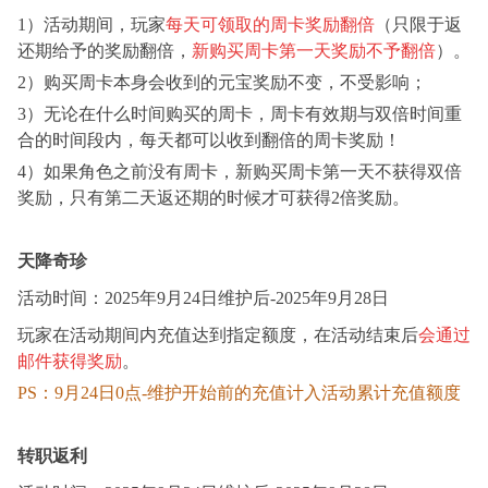
1）活动期间，玩家
每天可领取的周卡奖励翻倍
（只限于返
还期给予的奖励翻倍，
新购买周卡第一天奖励不予翻倍
）。
2）购买周卡本身会收到的元宝奖励不变，不受影响；
3）无论在什么时间购买的周卡，周卡有效期与双倍时间重
合的时间段内，每天都可以收到翻倍的周卡奖励！
4）如果角色之前没有周卡，新购买周卡第一天不获得双倍
奖励，只有第二天返还期的时候才可获得2倍奖励。
天降奇珍
活动时间：
2025年
9
月
2
4
日
维护后
-2025年
9
月
2
8
日
玩家在活动期间内充值达到指定额度，在活动结束后
会通过
邮件获得奖励
。
PS：9月24日0点-维护开始前的充值计入活动累计充值额度
转职返利