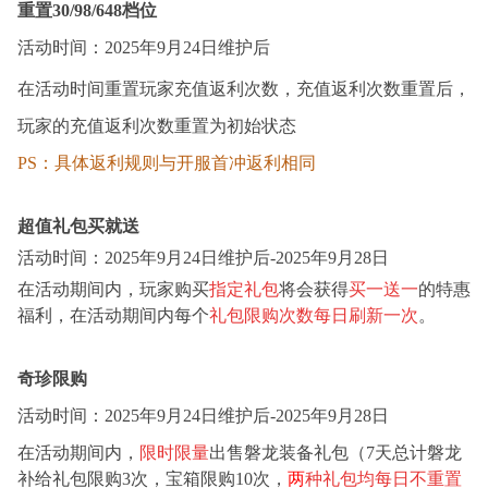
重置
3
0
/98/
6
4
8
档位
活动时间：2025年
9
月
2
4
日
维护后
在活动时间重置玩家充值返利次数，充值返利次数重置后，
玩家的充值返利次数重置为初始状态
PS：具体返利规则与开服首冲返利相同
超值礼包买就送
活动时间：
2025年
9
月
2
4
日
维护后
-2025年
9
月
2
8
日
在活动期间内，玩家购买
指定礼包
将会获得
买一送一
的特惠
福利，在活动期间内每个
礼包限购次数每日刷新一次
。
奇珍限购
活动时间：
2025年
9
月
2
4
日
维护后
-2025年
9
月
2
8
日
在活动期间内，
限时限量
出售磐龙装备礼包（7天总计磐龙
补给礼包限购3次，宝箱限购10次，
两
种礼包均每日不重置