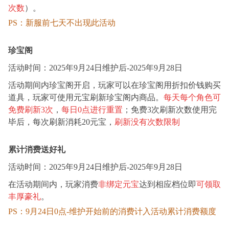
次数
）。
PS：新服前七天不出现此活动
珍宝阁
活动时间：
2025年
9
月
2
4
日
维护后
-2025年
9
月
2
8
日
活动期间内珍宝阁开启，玩家可以在珍宝阁用折扣价钱购买
道具，玩家可使用元宝刷新珍宝阁内商品。
每天每个角色可
免费刷新3次
，
每日0点进行重置
；免费3次刷新次数使用完
毕后，每次刷新消耗20元宝，
刷新没有次数限制
累计消费送好礼
活动时间：
2025年
9
月
2
4
日
维护后
-2025年
9
月
2
8
日
在活动期间内，玩家消费
非绑定元宝
达到相应档位即
可领取
丰厚豪礼
。
PS：9月24日0点-维护开始前
的
消费计入活动累计消费
额度