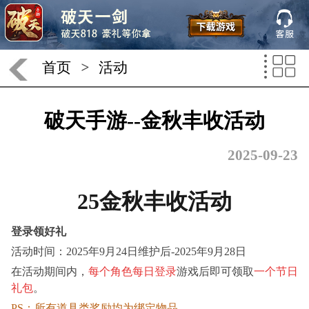
首页
>
活动
破天手游--金秋丰收活动
2025-09-23
2
5
金秋丰收
活动
登录领好礼
活动时间：
2025年
9
月
2
4
日
维护后
-2025年
9
月
2
8
日
在活动期间内，
每个角色每日登录
游戏后即可领取
一个节日
礼包
。
PS：所有道具类奖励均为绑定物品