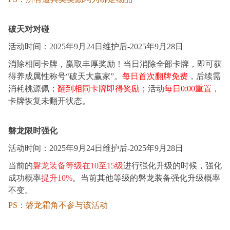
破天对对碰
活动时间：
2025年
9
月
2
4
日
维护后
-2025年
9
月
2
8
日
消除相同卡牌，赢取丰厚奖励！当日消除全部卡牌，即可获
得养成属性称号“破天大赢家”。
每日首次翻牌免费
，后续需
消耗桃源佩；
翻到相同卡牌即得奖励
；活动
每日0:00重置
，
卡牌恢复未翻开状态。
磐龙限时强化
活动时间：
2025年
9
月
2
4
日
维护后
-2025年
9
月
2
8
日
当前的
磐龙装备等级在10至15级
进行强化升级的时候，强化
成功概率
提升10%
。当前其他等级的磐龙装备强化升级概率
不变。
PS：磐龙霜角不参与该活动