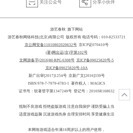
关注公众号
分享小伙伴
游艺春秋 旗下网站
游艺春秋网络科技(北京)有限公司 版权所有 电话号码：010-82533721
京公网安备11010802020632号
京ICP证070410号
(署)网出证(京)字第102号
文网游备字(2016)M-RPG 6308号
京ICP备09025820号-5
京ICP备09025820号-10A
新广出审[2017]1254号 京新广文[2016]339号
ISBN 978-7-7979-4783-1 著作权人：MAGICS
证书号：软著登字第1347249号 登记号：2016SR168632
抵制不良游戏 拒绝盗版游戏 注意自我保护 谨防受骗上当
适度游戏益脑 沉迷游戏伤身 合理安排时间 享受健康生活
本网络游戏适合年满18周岁以上的用户使用，