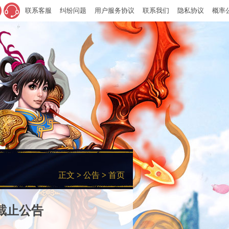
联系客服
纠纷问题
用户服务协议
联系我们
隐私协议
概率
正文
>
公告
>
首页
截止公告