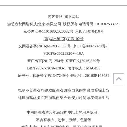
游艺春秋 旗下网站
游艺春秋网络科技(北京)有限公司 版权所有 电话号码：010-82533721
京公网安备11010802020632号
京ICP证070410号
(署)网出证(京)字第102号
文网游备字(2016)M-RPG 6308号
京ICP备09025820号-5
京ICP备09025820号-10A
新广出审[2017]1254号 京新广文[2016]339号
ISBN 978-7-7979-4783-1 著作权人：MAGICS
证书号：软著登字第1347249号 登记号：2016SR168632
抵制不良游戏 拒绝盗版游戏 注意自我保护 谨防受骗上当
适度游戏益脑 沉迷游戏伤身 合理安排时间 享受健康生活
本网络游戏适合年满18周岁以上的用户使用，
不含有暴力、恐怖、残酷、色情等