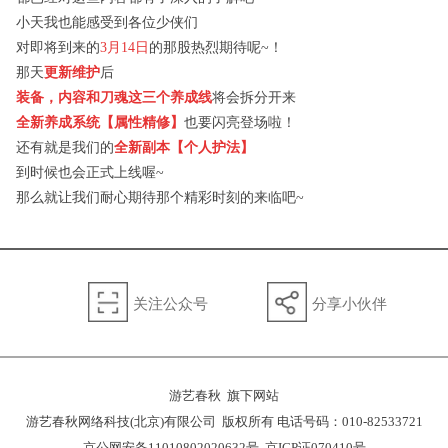
小天我也能感受到各位少侠们
对即将到来的
3月
14
日
的那股热烈期待呢
~
！
那天
更新维护
后
装备，内容和刀魂这三个养成线
将会拆分开来
全新养成系统【属性精修】
也要闪亮登场啦！
还有就是我们的
全新副本【个人护法】
到时候也会正式上线喔
~
那么就让我们耐心期待那个精彩时刻的来临吧
~
关注公众号
分享小伙伴
游艺春秋 旗下网站
游艺春秋网络科技(北京)有限公司 版权所有 电话号码：010-82533721
京公网安备11010802020632号
京ICP证070410号