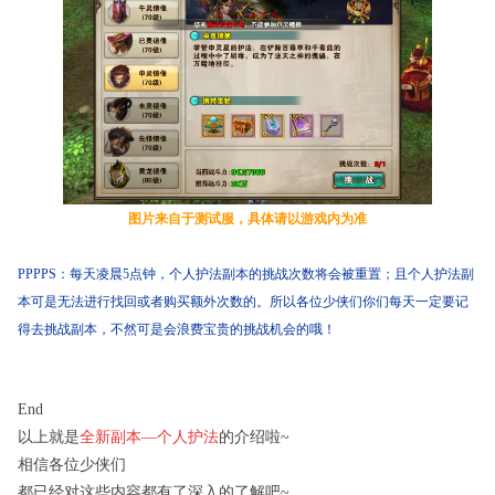
图片来自于测试服，具体请以游戏内为准
PPPPS
：
每天凌晨
5
点钟，个人护法副本的挑战次数将会被重置；且
个人护法副
本可是无法进行找回或者购买额外次数的。所以各位少侠们你们每天一定要记
得去挑战副本，不然可是会浪费宝贵的挑战机会的哦！
End
以上就是
全新副本—个人护法
的介绍啦
~
相信各位少侠们
都已经对这些内容都有了深入的了解吧
~