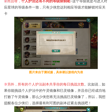
②
而且呀，
个人护法还有不同的等级限制呢
~
这个等级就是与进入对
应星球的等级条件一致，只有少侠您达到相应等级才能解锁对应关
卡
图片来自于测试服，具体请以游戏内为准
③
另外，
所有的个人护法副本共享你的每日挑战次数
。
比如说，如
果你能挑战个人护法中的午灵镜像和巳灵镜像，并且你已经成功地
打败了午灵镜像，那么少侠您将无法挑战巳灵镜像了，所以，我想
提醒各位少侠们，选择最有利可图的副本赶紧去挑战吧！