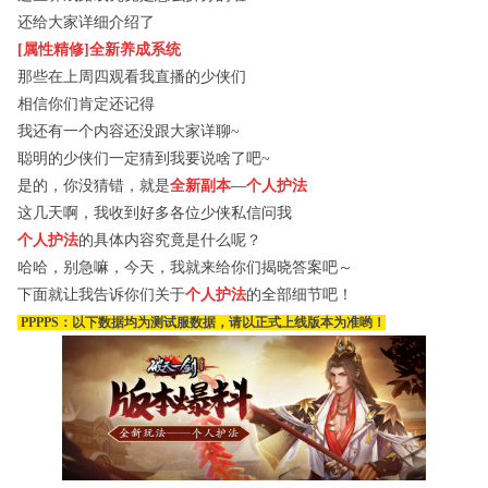
还给大家详细介绍了
[属性精修
]
全新养成系统
那些在上周四观看我直播的少侠们
相信你们肯定还记得
我还有一个内容还没跟大家详聊
~
聪明的少侠们一定猜到我要说啥了吧
~
是的，你没猜错，就是
全新副本—个人护法
这几天啊，我收到好多各位少侠私信问我
个人护法
的具体内容究竟是什么呢？
哈哈，别急嘛，今天，我就来给你们揭晓答案吧～
下面就让我告诉你们关于
个人护法
的全部细节吧！
PPPPS
：以下数据均为测试服数据，请以正式上线版本为准哟！