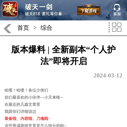
首页
>
综合
版本爆料 | 全新副本“个人护
法”即将开启
2024-03-12
哈喽！哈喽！各位少侠们
你们最喜欢的小伙伴—小天来咯～
在最近的几篇文章里
我跟你们详细说过
装备啦、内容啦、刀魂啦
~
这些养成路线究竟是怎么拆分的啦
~